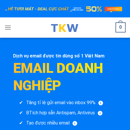
Bỏ
qua
nội
dung
0
Dịch vụ email được tin dùng số 1 Việt Nam
EMAIL DOANH
NGHIỆP
Tăng tỉ lệ gửi email vào inbox 99%
i
BTích hợp sẵn Antispam, Antivirus
i
Tạo được nhiều email
i